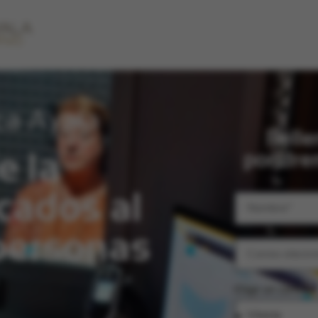
ca Ayala
Relle
e la
pondrem
cados al
 personas
Elige un centro