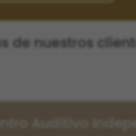
s de nuestros clien
tro Auditivo Indep