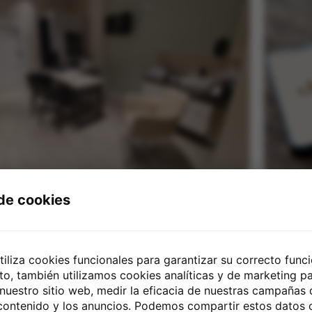
 de cookies
Ven a nuestro centro
L
Trabajamos y cuidamos a nuestros clientes,
La so
utiliza cookies funcionales para garantizar su correcto fun
resolviendo todas sus dudas y ofreciéndoles la
única
to, también utilizamos cookies analíticas y de marketing pa
sibilidad de probar y experimentar con las mejores
correcta
 nuestro sitio web, medir la eficacia de nuestras campañas
marcas de audífonos que existen en el mercado.
Audit
 contenido y los anuncios. Podemos compartir estos datos 