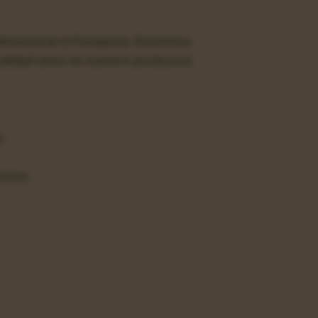
nacional ni franquicia. Existimos
calidad tanto en nuestro productos
s
fonos