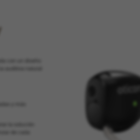
y
da con un diseño
a auditiva natural
adas y más
ar la solución
rutar de cada