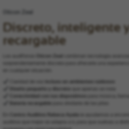
Oticon Zeal
Discreto, inteligente 
recargable
Los audífonos
Oticon Zeal
combinan tecnología avanza
sorprendentemente discreto para ofrecerte una experienci
en cualquier situación.
Claridad de voz
incluso en ambientes ruidosos
Diseño pequeño y discreto
que apenas se nota
Conectividad con tus dispositivos
para música, llam
Batería recargable
para olvidarte de las pilas
En
Centro Auditivo Rebeca Ayala
te ayudamos a encontr
auditiva que mejor se adapta a ti, para que vuelvas a disf