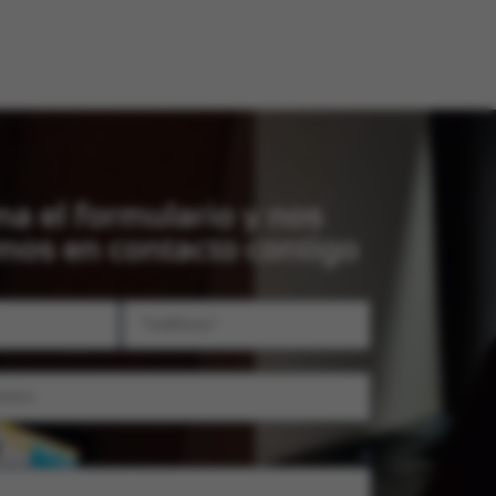
na el formulario y nos
os en contacto contigo