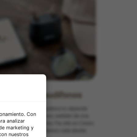
o último en audífonos
lución a una pérdida auditiva no depende
cionamiento. Con
mente de unos audífonos, también de una
ra analizar
 adaptación y tratamiento. Por ello en Centro
 de marketing y
ivo Rebeca Ayala cuidamos cada detalle.
con nuestros