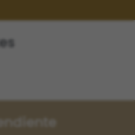
tes
endiente