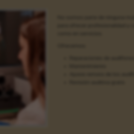
No somos parte de ninguna multi
para ofrecer profesionalidad y 
como en servicios.
Ofrecemos:
Reparaciones de audífono
Mantenimiento
Ajuste remoto de los audí
Revisión auditiva gratis