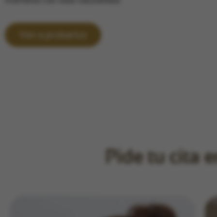
momento con total naturalidad.
Ven a probarlos
Pide tu cita