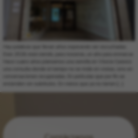
Hay palabras que llevan años esperando ser escuchadas.
Este 2026 está siendo, para nosotras, un año para enmarcar.
Hace cuatro años plantamos una semilla en Vitoria-Gasteiz:
una consulta donde el tiempo no se mide en visitas, sino en
conversaciones recuperadas. En películas que por fin se
entienden sin subtítulos. En nietos que ya no tienen […]
Contáctanos