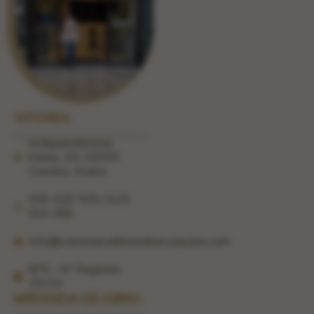
VITORIA:
Independentzia
Kalea, 20, 01005
Gasteiz, Araba
945 025 925 | 623
554 386
info@centroauditivorebecaayala.com
RPS - Nº Registro
29/23
MIRANDA DE EBRO: