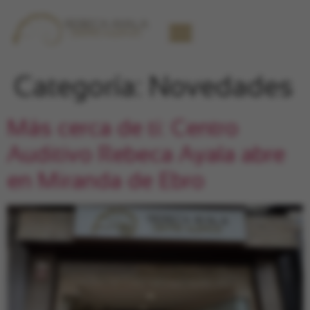
Categoría:
Novedades
Más cerca de ti: Centro
Auditivo Rebeca Ayala abre
en Miranda de Ebro