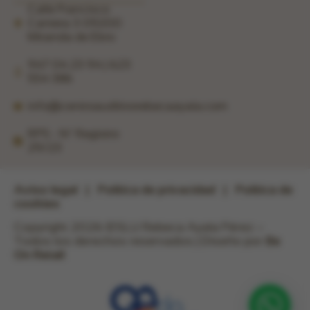
Calle Francisco
Cantera 3 09200
Miranda de Ebro
947 04 23 94 | 623
554 386
info@centroauditivorebecaayala.com
RPS - Nº Registro
29/23
Aviso legal
|
Política de privacidad
|
Política de
cookies
Copyright 2026 ©SLU Rebeca Ayala Pérez –
Todos los derechos reservados | Diseño por
Be
On Retail