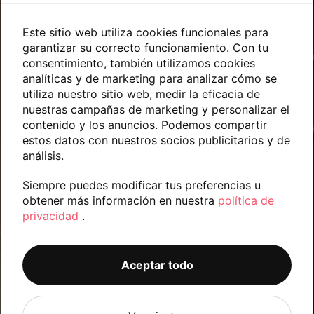
l
l
e
N
e
M
Este sitio web utiliza cookies funcionales para
c
o
c
e
c
m
garantizar su correcto funcionamiento. Con tu
t
n
i
b
consentimiento, también utilizamos cookies
r
s
o
r
analíticas y de marketing para analizar cómo se
ó
a
n
e
n
utiliza nuestro sitio web, medir la eficacia de
j
a
T
i
nuestras campañas de marketing y personalizar el
e
t
e
c
contenido y los anuncios. Podemos compartir
u
l
o
Acuerdo RGPD
*
c
estos datos con nuestros socios publicitarios y de
é
*
e
f
análisis.
He leído y acepto la política de privacidad. Los datos
n
o
de carácter personal que consten en la consulta
t
n
Siempre puedes modificar tus preferencias u
serán tratados por AYALA AUDIOLOGÍA S.L. e
r
o
obtener más información en nuestra
política de
incorporados a la actividad de tratamiento
o
C
privacidad
.
CONTACTOS, cuya finalidad es atender tus
o
solicitudes, peticiones o consultas recibidas desde la
r
web, mediante correo electrónico o por teléfono. Dar
r
respuesta a tu solicitud y hacer un seguimiento
e
Aceptar todo
posterior. La legitimación del tratamiento es tu
o
consentimiento. Tus datos no serán cedidos a
*
*
terceros. Tienes derecho a acceder, rectificar y
suprimir tus datos, así como otros derechos como se