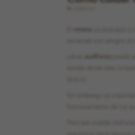
Audífonos
El
verano
ya está aquí, y 
terracitas con amigos, el
Llevar
audífonos
puede se
sonido de las olas rompien
directo.
Sin embargo, es important
funcionamiento de tus au
Para que puedas disfruta
queremos darte algunos 