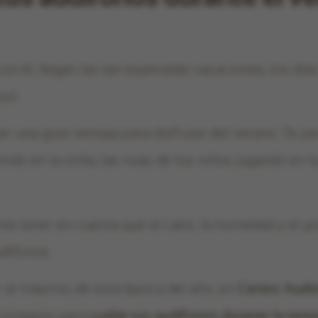
con él, llegan las tan esperadas vacaciones, los días
 sol…
r una gran ventaja para disfrutar del verano. Te p
do en la orilla, las risas de los niños jugando en l
e tener en cuenta que el calor, la humedad y el p
dífonos.
r al máximo de esta época del año, en
Centro Audi
consejos para
cuidar tus audífonos durante la temp