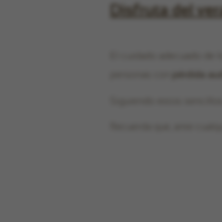
Disfruta del ve
El cuidado adecuado de l
personas con
pérdida aud
Siguiendo estos sencillos
Recuerda que, ante cualq