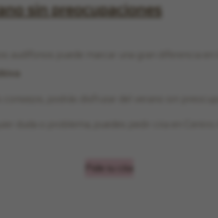
rano sin preocupaciones
os audífonos puede marcar una gran diferencia en 
itiva
.
 consejos, podrás disfrutar del verano sin preocup
uier duda o problema, puedes pedir cita en Centro
Pide tu cita