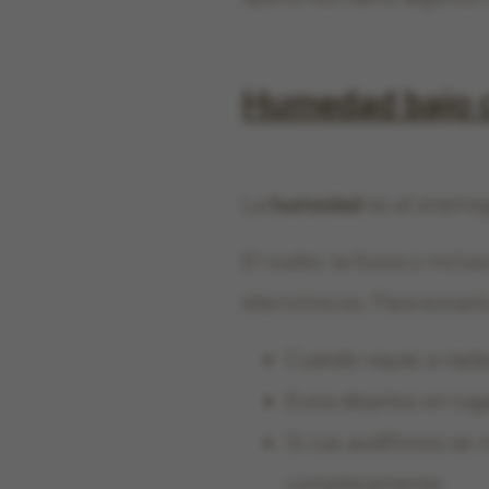
Humedad bajo c
La
humedad
es el enemi
El sudor, la lluvia o in
electrónicos. Para evita
Cuando vayas a nadar
Evita dejarlos en lu
Si tus audífonos se 
completamente