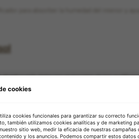
icador para absorber la humedad del interior y ayu
sol
 al sol
puede dañar los materiales de los audífonos 
 de cookies
tuche cuando no los estés usando
utiliza cookies funcionales para garantizar su correcto fun
oche
to, también utilizamos cookies analíticas y de marketing pa
 nuestro sitio web, medir la eficacia de nuestras campañas
 contenido y los anuncios. Podemos compartir estos datos 