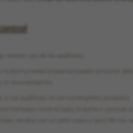
ontrol
go número uno de los audífonos.
cluso la alta humedad ambiental pueden provocar d
rlo, te recomendamos:
, si tus audífonos no son sumergibles, quitatelos
gares húmedos como el baño, la ducha o cerca de la
mojan, secalos con un paño suave y seco. No los u