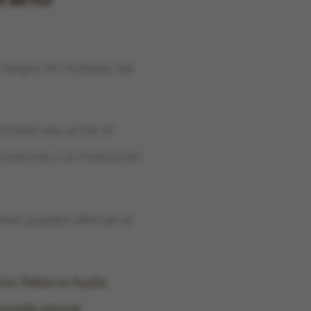
 largos en la playa, las
ermiten escuchar el
a piscina o la música en
olvo pueden afectar al
tivo Rebeca Ayala
orada estival
.