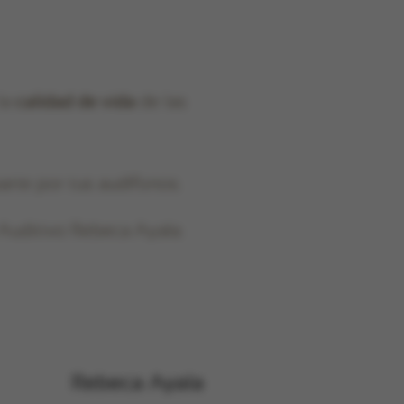
la
calidad de vida
de las
arte por tus audífonos.
 Auditivo Rebeca Ayala.
Rebeca Ayala