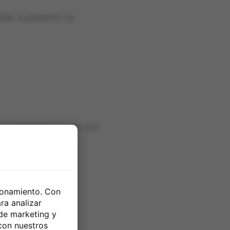
dar a prevenir la
y acortar su vida útil.
cionamiento. Con
ra analizar
 de marketing y
con nuestros