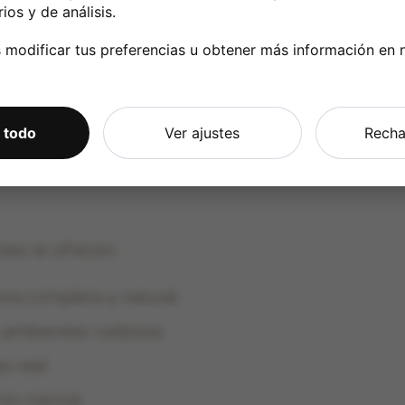
ios y de análisis.
modificar tus preferencias u obtener más información en 
ca Ayala
, vamos más allá de simplemente amplifica
 generación, como los de
Oticon
con
tecnología Br
 todo
Ver ajustes
Recha
Reserva tu prueba gratuita
e para ayudar a tu cerebro a entender y procesar
la
última generación
de Oticon. Invisibles, potentes y con carga
(15 min). Ven y
pruébalos sin compromiso
.
tes te ofrecen:
ora completa y natural
n ambientes ruidosos
o real
rzo mental