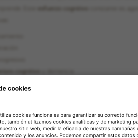
mprende. Este
esfuerzo cognitivo
constante es ago
vas:
tamiento
tración
rogresivo
rioro cognitivo
y demencia
stran que las personas con pérdida auditiva no tra
 de cookies
rrollar deterioro cognitivo o demencia en compar
iempo.
utiliza cookies funcionales para garantizar su correcto fun
to, también utilizamos cookies analíticas y de marketing pa
 nuestro sitio web, medir la eficacia de nuestras campañas
la tecnología de vanguardia qu
 contenido y los anuncios. Podemos compartir estos datos 