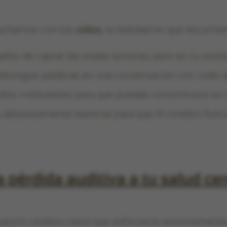
uchamos con los
oídos
, la realidad es que escuch
dos de captar las ondas sonoras, pero es tu cerebr
distingue palabras en una conversación con ruido d
nidos irrelevantes para que puedas concentrarte en 
s absolutamente esencial para que el cerebro fun
 pérdida auditiva a tu salud ce
estro cerebro tiene que esforzarse enormemente p