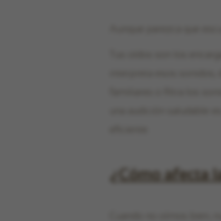
Aunque parezca que esc
Tus oídos son los encarga
interpreta esos sonidos, 
familiares o filtra los so
una audición saludable e
eficiente.
¿Cómo afecta la
Cuando no oímos bien, nu