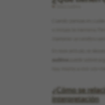
Salud Auditiva
Cuando piensas en cuida
o incluso la memoria. P
mantener un cerebro san
En este artículo, te desv
auditiva
puede sobrecarga
hoy mismo a vivir con may
¿Cómo se relacio
interpretación