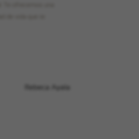
l. Te ofrecemos una
ad de vida que te
Rebeca Ayala