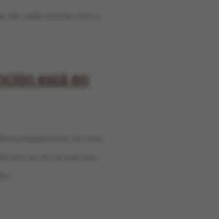
s de cada interacción y
nción está en
 afortunadamente, es uno
ición no es la que era,
lo.