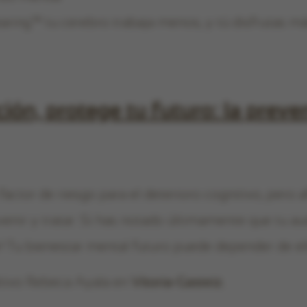
ring™ tu cerebro trabaja menos, y tú disfrutas má
ión, protege tu futuro: la preve
 factor de riesgo para el deterioro cognitivo, pero
venir y tratar. Si has notado últimamente que tu aud
! Tu bienestar mental futuro puede depender de el
itivo Rebeca Ayala en
Vitoria-Gasteiz.