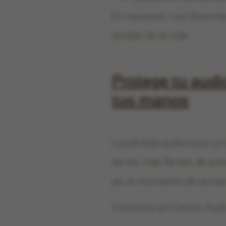
En resumen: con BrainHea
sonido de la vida.
Protege tu audic
tus manos
La pérdida auditiva es un
de los más fáciles de pre
¡es el momento de actuar
Visítanos en Centro Aud