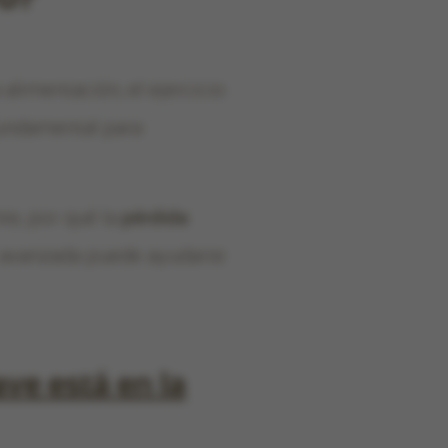
alimentación, el ejercicio
undamental para
te, por qué la
pérdida
s avanzada puede ayudarte
ave está en la