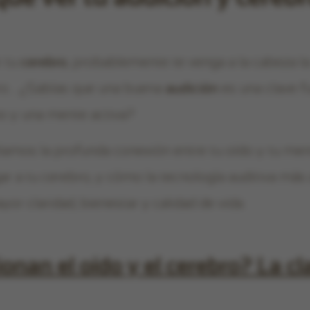
r tu
cerebro
, probablemente te venga a la cabeza la 
ero… ¿Sabías que una buena
audición
es una clave f
o y una mente activa?
elamos la profunda conexión entre tu oído y tu men
r a tu cerebro, y cómo la tecnología auditiva má
or claridad, bienestar y calidad de vida.
nan el oído y el cerebro? La cl