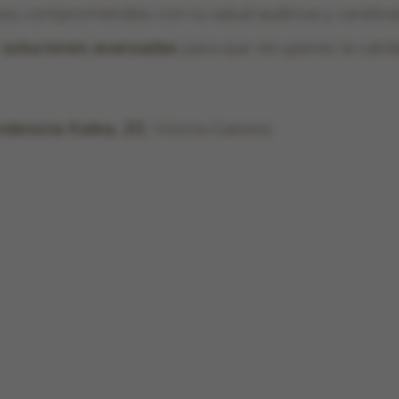
os comprometidos con tu salud auditiva y cerebra
y
soluciones avanzadas
para que recuperes la calid
ndentzia Kalea, 20
, Vitoria-Gasteiz.