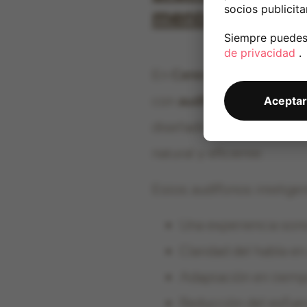
socios publicitar
mente
Siempre puedes 
de privacidad
.
En
Centro Auditivo Rebe
con
audífonos
de última
Aceptar
diseñados específicament
natural y eficiente.
Descubre 
Estos audífonos inteligen
Una experiencia son
Claridad del habla e
Adaptación en tiemp
Reducción del esfue