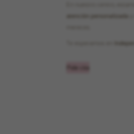
En nuestro centro, estam
atención personalizada
mereces.
Te esperamos en
Indepe
Pide cita