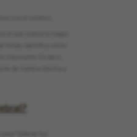
amos con el cerebro.
o el que realiza la magia:
e fondo, identifica voces
lo importante. Es decir,
cione de manera óptima y
rebral?
ara “rellenar los