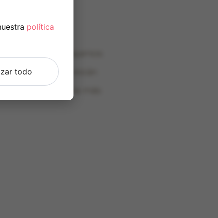
nuestra
política
r el sonido. Trabajamos
ainHearing™
, que están
zar todo
 el sonido de forma más
 ultarrápida